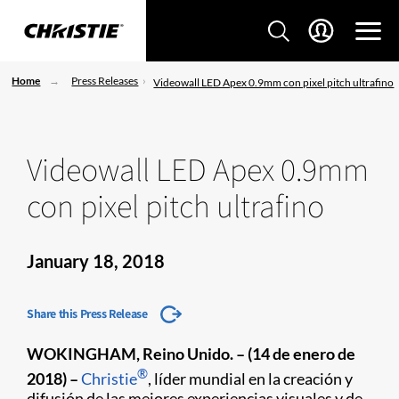
Home
Press Releases
Videowall LED Apex 0.9mm con pixel pitch ultrafino
Videowall LED Apex 0.9mm
con pixel pitch ultrafino
January 18, 2018
Share this Press Release
WOKINGHAM, Reino Unido. – (14 de enero de
®
2018) –
Christie
, líder mundial en la creación y
difusión de las mejores experiencias visuales y de