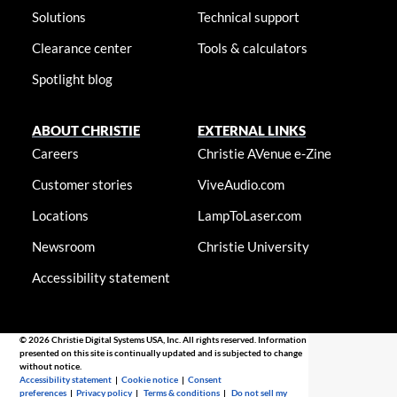
Solutions
Technical support
Clearance center
Tools & calculators
Spotlight blog
ABOUT CHRISTIE
EXTERNAL LINKS
Careers
Christie AVenue e-Zine
Customer stories
ViveAudio.com
Locations
LampToLaser.com
Newsroom
Christie University
Accessibility statement
© 2026 Christie Digital Systems USA, Inc. All rights reserved. Information
presented on this site is continually updated and is subjected to change
without notice.
Accessibility statement
|
Cookie notice
|
Consent
preferences
|
Privacy policy
|
Terms & conditions
|
Do not sell my