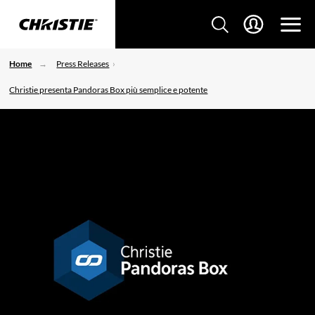
Home
Press Releases
Christie presenta Pandoras Box più semplice e potente