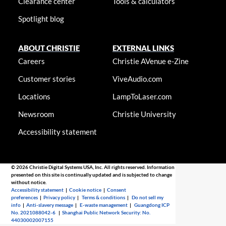
Clearance center
Tools & calculators
Spotlight blog
ABOUT CHRISTIE
EXTERNAL LINKS
Careers
Christie AVenue e-Zine
Customer stories
ViveAudio.com
Locations
LampToLaser.com
Newsroom
Christie University
Accessibility statement
© 2026 Christie Digital Systems USA, Inc. All rights reserved. Information
presented on this site is continually updated and is subjected to change
without notice.
Accessibility statement
|
Cookie notice
|
Consent
preferences
|
Privacy policy
|
Terms & conditions
|
Do not sell my
info
|
Anti-slavery message
|
E-waste management
|
Guangdong ICP
No. 2021088042-6
|
Shanghai Public Network Security: No.
44030002007155