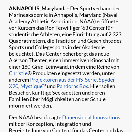
ANNAPOLIS, Maryland. –
Der Sportverband der
Marineakademie in Annapolis, Maryland (Naval
Academy Athletic Association, NAAA) eröffnete
vor Kurzem das Ron Terwilliger ’63 Center für
studentische Athleten, eine Einrichtung auf 2.323
Quadratmetern, die Tradition und Geschichte des
Sports und Collegesports in der Akademie
beleuchtet. Das Center beherbergt das neue
Akerson Theater, einen immersiven Kinosaal mit
einer 180-Grad-Leinwand, in dem eine Reihe von
Christie
® Produkten eingesetzt werden, unter
anderem
Projektoren aus der HS-Serie
,
Spyder
X20
,
Mystique™
und
Pandoras Box
. Hier sollen
Besucher, künftige Seekadetten und deren
Familien über Möglichkeiten an der Schule
informiert werden.
Der NAAA beauftragte
Dimensional Innovations
mit der Konzeption, Integration und
Bereitstellung von Content für das Center und das