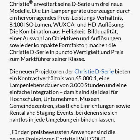
®
​Christie
erweitert seine D-Serie um drei neue
Modelle. Die Ein-Lampengeräte überzeugen durch
ein hervorragendes Preis-Leistungs-Verhältnis,
8.100 ISO Lumen, WUXGA- und HD-Auflösung.
Die Kombination aus Helligkeit, Bildqualität,
einer Auswahl an Objektiven und Auflösungen
sowie der kompakte Formfaktor, machen die
Christie D-Serie in puncto Wertigkeit und Preis
zum Marktführer seiner Klasse.​
Die neuen Projektoren der
Christie D-Serie
bieten
ein Kontrastverhältnis von 65.000:1, eine
Lampenlebensdauer von 3.000 Stunden und eine
einfache Integration – damit sind sie ideal für
Hochschulen, Unternehmen, Museen,
Gemeindezentren, staatliche Einrichtungen sowie
Rental and Staging-Events, bei denen sie sich
nahtlos in jede Umgebung einbinden lassen.
„Für den preisbewussten Anwender sind die
neuen Projektoren Christie LWU720i-D,