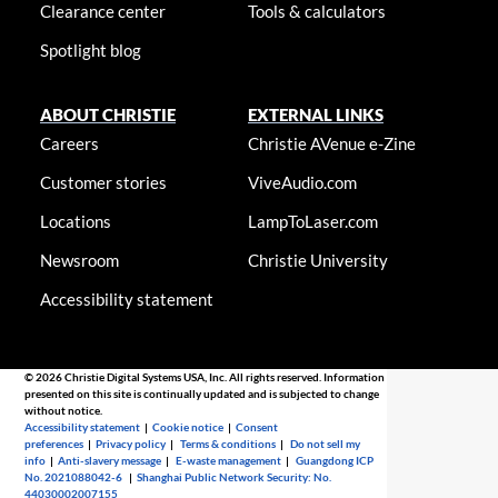
Clearance center
Tools & calculators
Spotlight blog
ABOUT CHRISTIE
EXTERNAL LINKS
Careers
Christie AVenue e-Zine
Customer stories
ViveAudio.com
Locations
LampToLaser.com
Newsroom
Christie University
Accessibility statement
© 2026 Christie Digital Systems USA, Inc. All rights reserved. Information
presented on this site is continually updated and is subjected to change
without notice.
Accessibility statement
|
Cookie notice
|
Consent
preferences
|
Privacy policy
|
Terms & conditions
|
Do not sell my
info
|
Anti-slavery message
|
E-waste management
|
Guangdong ICP
No. 2021088042-6
|
Shanghai Public Network Security: No.
44030002007155