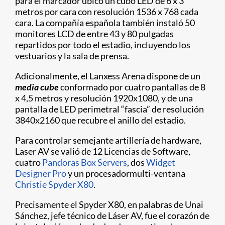
para el marcador ubicó un cubo LED de 6 x 3
metros por cara con resolución 1536 x 768 cada
cara. La compañía española también instaló 50
monitores LCD de entre 43 y 80 pulgadas
repartidos por todo el estadio, incluyendo los
vestuarios y la sala de prensa.
Adicionalmente, el Lanxess Arena dispone de un
media cube
conformado por cuatro pantallas de 8
x 4,5 metros y resolución 1920x1080, y de una
pantalla de LED perimetral “fascia” de resolución
3840x2160 que recubre el anillo del estadio.
Para controlar semejante artillería de hardware,
Laser AV se valió de 12 Licencias de Software,
cuatro
Pandoras Box Servers
, dos
Widget
Designer Pro
y un procesadormulti-ventana
Christie Spyder X80
.
Precisamente el Spyder X80, en palabras de Unai
Sánchez, jefe técnico de Láser AV, fue el corazón de