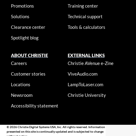
Promotions
Training center
Solutions
Technical support
Clearance center
Tools & calculators
Spotlight blog
ABOUT CHRISTIE
EXTERNAL LINKS
Careers
Christie AVenue e-Zine
Customer stories
ViveAudio.com
Locations
LampToLaser.com
Newsroom
Christie University
Accessibility statement
© 2026 Christie Digital Systems USA, Inc. All rights reserved. Information
presented on this site is continually updated and is subjected to change