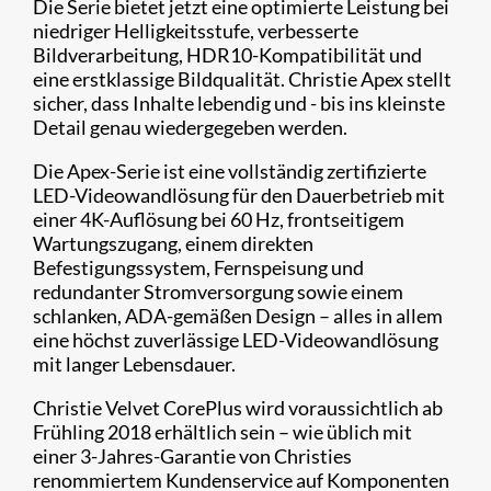
Die Serie bietet jetzt eine optimierte Leistung bei
niedriger Helligkeitsstufe, verbesserte
Bildverarbeitung, HDR10-Kompatibilität und
eine erstklassige Bildqualität. Christie Apex stellt
sicher, dass Inhalte lebendig und - bis ins kleinste
Detail genau wiedergegeben werden.
Die Apex-Serie ist eine vollständig zertifizierte
LED-Videowandlösung für den Dauerbetrieb mit
einer 4K-Auflösung bei 60 Hz, frontseitigem
Wartungszugang, einem direkten
Befestigungssystem, Fernspeisung und
redundanter Stromversorgung sowie einem
schlanken, ADA-gemäßen Design – alles in allem
eine höchst zuverlässige LED-Videowandlösung
mit langer Lebensdauer.​
Christie Velvet CorePlus wird voraussichtlich ab
Frühling 2018 erhältlich sein – wie üblich mit
einer 3-Jahres-Garantie von Christies
renommiertem Kundenservice auf Komponenten