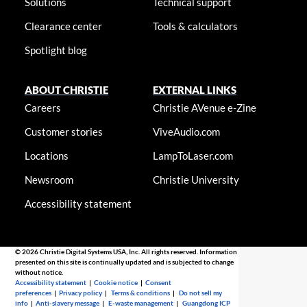
Solutions
Technical support
Clearance center
Tools & calculators
Spotlight blog
ABOUT CHRISTIE
EXTERNAL LINKS
Careers
Christie AVenue e-Zine
Customer stories
ViveAudio.com
Locations
LampToLaser.com
Newsroom
Christie University
Accessibility statement
© 2026 Christie Digital Systems USA, Inc. All rights reserved. Information
presented on this site is continually updated and is subjected to change
without notice.
Accessibility statement
|
Cookie notice
|
Consent
preferences
|
Privacy policy
|
Terms & conditions
|
Do not sell my
info
|
Anti-slavery message
|
E-waste management
|
Guangdong ICP