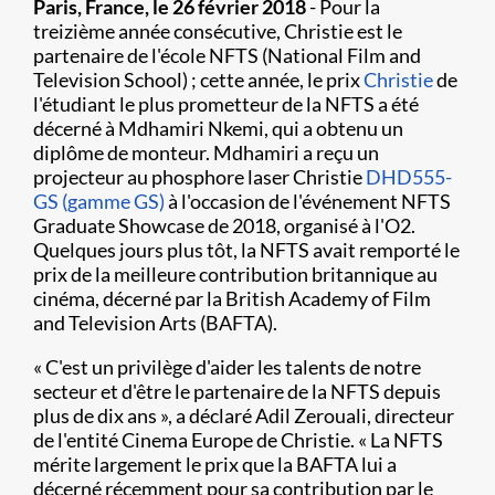
​Paris, France, le 26 février 2018
- Pour la
treizième année consécutive, Christie est le
partenaire de l'école NFTS (National Film and
Television School) ; cette année, le prix
Christie
de
l'étudiant le plus prometteur de la NFTS a été
décerné à Mdhamiri Nkemi, qui a obtenu un
diplôme de monteur. Mdhamiri a reçu un
projecteur au phosphore laser Christie
DHD555-
GS (gamme GS)
à l'occasion de l'événement NFTS
Graduate Showcase de 2018, organisé à l'O2.
Quelques jours plus tôt, la NFTS avait remporté le
prix de la meilleure contribution britannique au
cinéma, décerné par la British Academy of Film
and Television Arts (BAFTA).
« C'est un privilège d'aider les talents de notre
secteur et d'être le partenaire de la NFTS depuis
plus de dix ans », a déclaré Adil Zerouali, directeur
de l'entité Cinema Europe de Christie. « La NFTS
mérite largement le prix que la BAFTA lui a
décerné récemment pour sa contribution par le