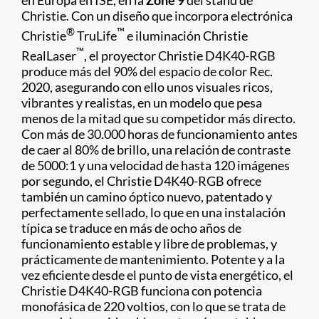
en Europa en ISE, en la
Zone 9
del stand de
Christie. Con un diseño que incorpora electrónica
®
™
Christie
TruLife
e iluminación Christie
™
RealLaser
, el proyector Christie D4K40-RGB
produce más del 90% del espacio de color Rec.
2020, asegurando con ello unos visuales ricos,
vibrantes y realistas, en un modelo que pesa
menos de la mitad que su competidor más directo.
Con más de 30.000 horas de funcionamiento antes
de caer al 80% de brillo, una relación de contraste
de 5000:1 y una velocidad de hasta 120 imágenes
por segundo, el Christie D4K40-RGB ofrece
también un camino óptico nuevo, patentado y
perfectamente sellado, lo que en una instalación
típica se traduce en más de ocho años de
funcionamiento estable y libre de problemas, y
prácticamente de mantenimiento. Potente y a la
vez eficiente desde el punto de vista energético, el
Christie D4K40-RGB funciona con potencia
monofásica de 220 voltios, con lo que se trata de