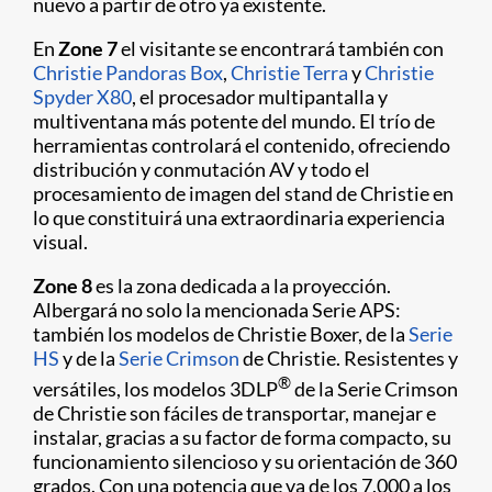
nuevo a partir de otro ya existente.
En
Zone 7
el visitante se encontrará también con
Christie Pandoras Box
,
Christie Terra
y
Christie
Spyder X80
, el procesador multipantalla y
multiventana más potente del mundo. El trío de
herramientas controlará el contenido, ofreciendo
distribución y conmutación AV y todo el
procesamiento de imagen del stand de Christie en
lo que constituirá una extraordinaria experiencia
visual.
Zone 8
es la zona dedicada a la proyección.
Albergará no solo la mencionada Serie APS:
también los modelos de Christie Boxer, de la
Serie
HS
y de la
Serie Crimson
de Christie. Resistentes y
®
versátiles, los modelos 3DLP
de la Serie Crimson
de Christie son fáciles de transportar, manejar e
instalar, gracias a su factor de forma compacto, su
funcionamiento silencioso y su orientación de 360
grados. Con una potencia que va de los 7.000 a los