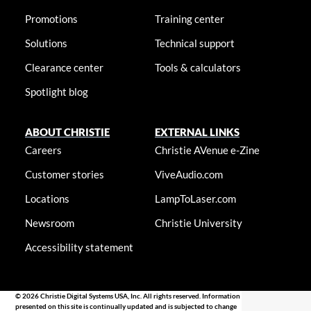
Promotions
Training center
Solutions
Technical support
Clearance center
Tools & calculators
Spotlight blog
ABOUT CHRISTIE
EXTERNAL LINKS
Careers
Christie AVenue e-Zine
Customer stories
ViveAudio.com
Locations
LampToLaser.com
Newsroom
Christie University
Accessibility statement
© 2026 Christie Digital Systems USA, Inc. All rights reserved. Information
presented on this site is continually updated and is subjected to change