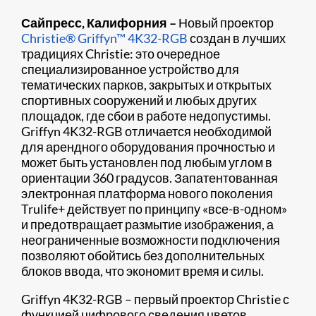
Сайпресс, Калифорния –
Новый проектор
Christie® Griffyn™ 4K32-RGB
создан в лучших
традициях Christie: это очередное
специализированное устройство для
тематических парков, закрытых и открытых
спортивных сооружений и любых других
площадок, где сбои в работе недопустимы.
Griffyn 4K32-RGB отличается необходимой
для арендного оборудования прочностью и
может быть установлен под любым углом в
ориентации 360 градусов. Запатентованная
электронная платформа нового поколения
Trulife+ действует по принципу «все-в-одном»
и предотвращает размытие изображения, а
неограниченные возможности подключения
позволяют обойтись без дополнительных
блоков ввода, что экономит время и силы.
Griffyn 4K32-RGB – первый проектор Christie с
функцией цифрового сведения цветов,