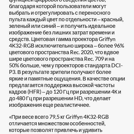
благодаря которой пользователи могут
выбрать и отрегулировать с переносного
пульта каждый цвет по отдельности ‒ красный,
зеленый или синий ‒ и получить идеальное
изображение без лишних затрат времени и
средств. Цветовая гамма проектора Griffyn
4K32-RGB исключительно широка ‒ более 96%
цветового пространства Rec. 2020, что вдвое
шире цветового пространства Rec. 709 и на
50% больше, чем у проекторов стандарта DCI-
P3. В результате зрители получают более
яркие и памятные ощущения. В качестве опции
предлагается поддержка высокой частоты
кадров (HFR) ‒ до 120 Гц при разрешении 4К и
до 480 Гц при разрешении HD, что делает
изображения еще реалистичнее.
«При весе всего 79,5 кг Griffyn 4K32-RGB
отличается множеством особенностей,
которые позволят привлечь и удивить