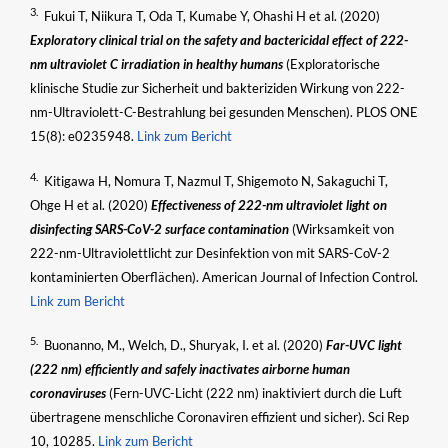
3.
Fukui T, Niikura T, Oda T, Kumabe Y, Ohashi H et al. (2020)
Exploratory clinical trial on the safety and bactericidal effect of 222-
nm ultraviolet C irradiation in healthy humans
(Exploratorische
klinische Studie zur Sicherheit und bakteriziden Wirkung von 222-
nm-Ultraviolett-C-Bestrahlung bei gesunden Menschen). PLOS ONE
15(8): e0235948.
Link zum Bericht
4.
Kitigawa H, Nomura T, Nazmul T, Shigemoto N, Sakaguchi T,
Ohge H et al. (2020)
Effectiveness of 222-nm ultraviolet light on
disinfecting SARS-CoV-2 surface contamination
(Wirksamkeit von
222-nm-Ultraviolettlicht zur Desinfektion von mit SARS-CoV-2
kontaminierten Oberflächen). American Journal of Infection Control.
Link zum Bericht
5.
Buonanno, M., Welch, D., Shuryak, I. et al. (2020)
Far-UVC light
(222 nm) efficiently and safely inactivates airborne human
coronaviruses
(Fern-UVC-Licht (222 nm) inaktiviert durch die Luft
übertragene menschliche Coronaviren effizient und sicher). Sci Rep
10, 10285.
Link zum Bericht