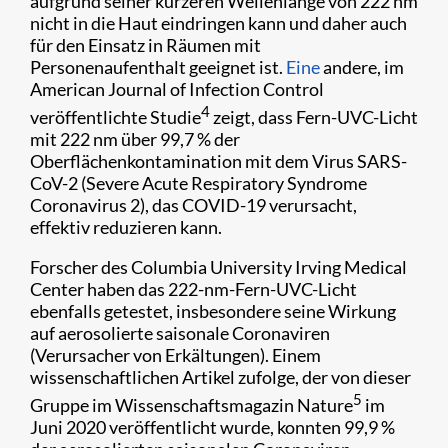
aufgrund seiner kürzeren Wellenlänge von 222 nm
nicht in die Haut eindringen kann und daher auch
für den Einsatz in Räumen mit
Personenaufenthalt geeignet ist.
Eine
andere, im
American Journal of Infection Control
4
veröffentlichte Studie
zeigt, dass Fern-UVC-Licht
mit 222 nm über 99,7 % der
Oberflächenkontamination mit dem Virus SARS-
CoV-2 (Severe Acute Respiratory Syndrome
Coronavirus 2), das COVID-19 verursacht,
effektiv reduzieren kann.
Forscher des Columbia University Irving Medical
Center haben das 222-nm-Fern-UVC-Licht
ebenfalls getestet, insbesondere seine Wirkung
auf aerosolierte saisonale Coronaviren
(Verursacher von Erkältungen). Einem
wissenschaftlichen Artikel zufolge, der von dieser
5
Gruppe im Wissenschaftsmagazin Nature
im
Juni 2020 veröffentlicht wurde, konnten 99,9 %