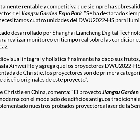
altamente rentable y competitiva que siempre ha sobresalid
ectos del
Jiangsu Garden Expo Park
. “Se ha destacado siem
o necesitamos cuatro unidades del DWU2022-HS para iluminar
do desarrollado por Shanghai Liancheng Digital Technolo
 realizar monitoreo en tiempo real sobre las condiciones
caz.
ovisual integral y holística finalmente ha dado sus frutos
eñala Xinwei He y agrega que los proyectores DWU2022-HS 
ntada de Christie, los proyectores son de primera categorí
 diseño originales de este proyecto”.
 de Christie en China, comenta: “El proyecto
Jiangsu Garden
 moderna con el modelado de edificios antiguos tradicion
plementado nuestros probados proyectores láser de la Seri