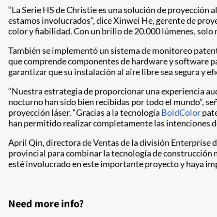
“La Serie HS de Christie es una solución de proyección 
estamos involucrados”, dice Xinwei He, gerente de proy
color y fiabilidad. Con un brillo de 20.000 lúmenes, sol
También se implementó un sistema de monitoreo patenta
que comprende componentes de hardware y software para
garantizar que su instalación al aire libre sea segura y efi
“Nuestra estrategia de proporcionar una experiencia audi
nocturno han sido bien recibidas por todo el mundo”, s
proyección láser. “Gracias a la tecnología
BoldColor
pate
han permitido realizar completamente las intenciones de
April Qin, directora de Ventas de la división Enterprise
provincial para combinar la tecnología de construcción
esté involucrado en este importante proyecto y haya im
Need more info?