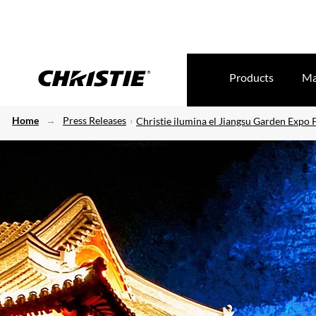
Products
Ma
Home
Press Releases
Christie ilumina el Jiangsu Garden Expo 