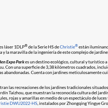
®
®
es láser 1DLP
de la Serie HS de
Christie
están iluminand
 y la maravilla de la ingeniería de este complejo de jardin
den Expo Park
es un destino ecológico, cultural y turístico
ngsu. Con una superficie de 3,38 kilómetros cuadrados, inclu
as abandonadas. Cuenta con jardines meticulosamente cuida
an las recreaciones de los jardines tradicionales situados 
ardín Taizhou, que muestran la reconocida cultura del jardín 
ules, rojas y amarillas en medio de un espectáculo de luce
ristie DWU2022-HS
, instalados por Zhongqing Yingye Gr