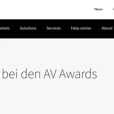
News
rkets
Solutions
Services
Help center
About
s
ge bei den AV Awards