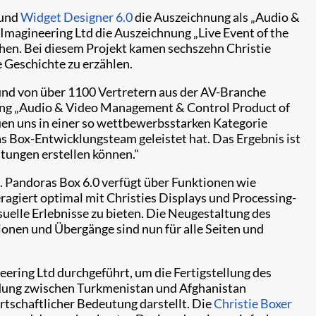
und
Widget Designer 6.0
die Auszeichnung als „Audio &
magineering Ltd die Auszeichnung „Live Event of the
hen. Bei diesem Projekt kamen sechszehn Christie
Geschichte zu erzählen.​
nd von über 1100 Vertretern aus der AV-Branche
ung „Audio & Video Management & Control Product of
uen uns in einer so wettbewerbsstarken Kategorie
as Box-Entwicklungsteam geleistet hat. Das Ergebnis ist
tungen erstellen können."
. Pandoras Box 6.0 verfügt über Funktionen wie
giert optimal mit Christies Displays und Processing-
suelle Erlebnisse zu bieten. Die Neugestaltung des
nen und Übergänge sind nun für alle Seiten und
ring Ltd durchgeführt, um die Fertigstellung des
ndung zwischen Turkmenistan und Afghanistan
tschaftlicher Bedeutung darstellt. Die ​
Christie Boxer