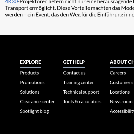
4K30
-Projektoren liefern nicht nur eine herausragende
Transport ermöglicht. Diese Vorteile machten das Model
werden – ein Event, das den Weg für die Einführung inno
EXPLORE
GET HELP
ABOUT CH
Products
Contact us
Careers
Promotions
Training center
Customer s
Solutions
Technical support
Locations
Clearance center
Tools & calculators
Newsroom
Spotlight blog
Accessibili