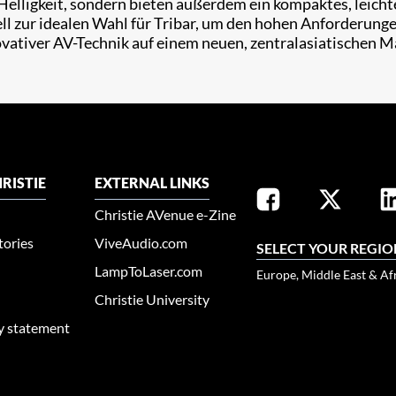
 Helligkeit, sondern bieten außerdem ein kompaktes, leich
l zur idealen Wahl für Tribar, um den hohen Anforderunge
vativer AV-Technik auf einem neuen, zentralasiatischen Ma
RISTIE
EXTERNAL LINKS
Christie AVenue e-Zine
tories
ViveAudio.com
SELECT YOUR REGIO
LampToLaser.com
Europe, Middle East & Af
Christie University
ty statement