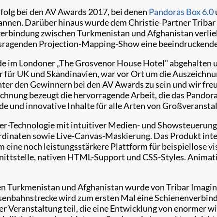
rfolg bei den AV Awards 2017, bei denen
Pandoras Box 6.0
nen. Darüber hinaus wurde dem Christie-Partner Tribar I
gverbindung zwischen Turkmenistan und Afghanistan verlie
usragenden Projection-Mapping-Show eine beeindruckende 
e im Londoner „The Grosvenor House Hotel" abgehalten u
 für UK und Skandinavien, war vor Ort um die Auszeichn
unter den Gewinnern bei den AV Awards zu sein und wir fre
eichnung bezeugt die hervorragende Arbeit, die das Pandor
e und innovative Inhalte für alle Arten von Großveranstal
er-Technologie mit intuitiver Medien- und Showsteuerung
inaten sowie Live-Canvas-Maskierung. Das Produkt intera
 eine noch leistungsstärkere Plattform für beispiellose vi
ttstelle, nativen HTML-Support und CSS-Styles. Animatio
 Turkmenistan und Afghanistan wurde von Tribar Imaginee
 Eisenbahnstrecke wird zum ersten Mal eine Schienenverbi
r Veranstaltung teil, die eine Entwicklung von enormer wir