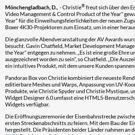
®
Mönchengladbach, D.,
​ - ​Christie
freut sich über den E
Video Management & Control Product of the Year" gewan
Year" für die Einweihungsfeierlichkeiten der neuen Zu
Boxer 4K30-Projektoren zum Einsatz, um in einer hera
Die glanzvolle Abendveranstaltung der AV Awards wurd
besucht. Gavin Chatfield, Market Development Manager
the Year" entgegen zu nehmen. „Es ist eine große Ehre 
ausgezeichnet worden zu sein", so Chatfield. „Die Ausz
ein intuitives Produkt, mit dem unsere Kunden spannend
Pandoras Box von Christie kombiniert die neueste Rend
editierbare Meshes und Warps, Anpassung von UV-Koord
Produkte, wie Christie Spyder und Christie Mystique, um
Widget Designer 6.0 umfasst eine HTML5-Benutzerschni
Widgets verfügbar.
Die Eröffnungszeremonie der Eisenbahnstrecke zwischen
ersten Streckenabschnitts zu feiern. Mit dem Bau der
hergestellt. Die Präsidenten beider Länder nahmen an de