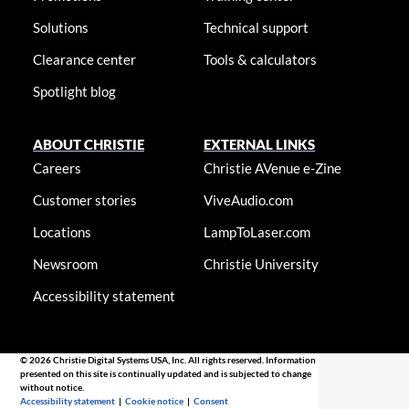
Solutions
Technical support
Clearance center
Tools & calculators
Spotlight blog
ABOUT CHRISTIE
EXTERNAL LINKS
Careers
Christie AVenue e-Zine
Customer stories
ViveAudio.com
Locations
LampToLaser.com
Newsroom
Christie University
Accessibility statement
© 2026 Christie Digital Systems USA, Inc. All rights reserved. Information
presented on this site is continually updated and is subjected to change
without notice.
Accessibility statement
|
Cookie notice
|
Consent