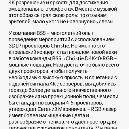
4K разрешение и яркость для достижения
эмоционального эффекта». Вместе с музыкой
этот образ сыграл свою роль: по отзывам
зрителей, мало у кого не навернулись слезы.
У компании BSS – многолетний опыт
проведения мероприятий с использованием
3DLP проекторов Christie. Но именно этот
апрельский концерт стал началом новой вехи
в работе команды BSS. «Christie D4K40-RGB –
мощные лошадки. Нам достаточно было всего
двух проекторов, чтобы получить
необходимую высокую яркость. В сочетании с
подачей сигнала 4К с серверов, мы добились
гораздо более детального и качественного
изображения на проекционной тюли, чем если
бы стандартно сводили 4-5 проекторов, –
утверждает Евгений Мариничев. – RGB лазер
имеет более насыщенные цвета и
разнообразие оттенков, что дает простор для
творчества художников по контенту. Мы рады,