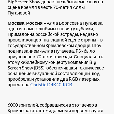
Big Screen Show делает незабываемое шоу на
сцене Кремля в честь 70-летия Аллы
Пугачевой
Москва, Россия –
Алла Борисовна Пугачева,
одна из самых любимых певиц у публики,
Примадонна российской эстрады, недавно
провела концерт на главной сцене страны – в
Государственном Кремлевском дворце. Шоу
под названием «Алла Пугачева. PS» было
приурочено к 70-летию звезды. Специально к
этому юбилейному концерту компания Big
Screen Show (BSS), обеспечившая техническое
оснащение визуальной составляющей шоу,
приобрела и установила два RGB лазерных
проектора
Christie D4K40-RGB
.
6000 зрителей, собравшихся в этот вечер в
Кремле на столь ожидаемом и первом, спустя