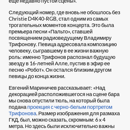
еще недавно пустой сцены».
Следующий номер, где вновь не обошлось без
Christie D4K40-RGB, стал одним из самых
трогательных моментов концерта. Это была
премьера песни «Пальто», ставшей
посвящением радиоведущему Владимиру
Трифонову. Певица адресовала композицию
человеку, сыгравшему в ее жизни важную
роль: именно Трифонов распознал будущую
звезду в 16-летней Алле, пустив в эфир ее
песню «Робот». Он остался близким другом
певицы до конца жизни.
Евгений Мариничев рассказывает: «Над
декорацией расположившегося на сцене бара
мы снова опустили тюль, на который была
подана
проекция с черно-белым портретом
Трифонова​
. Размер изображения для размаха
ГКД, был, можно сказать, скромным: 6 x 4
метра. Но здесь были исключительно важны