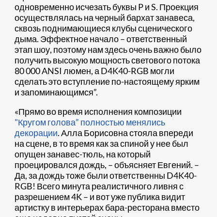
одновременно исчезать буквы P и S. Проекция
осуществлялась на черный бархат занавеса,
сквозь поднимающиеся клубы сценического
дыма. Эффектное начало – ответственный
этап шоу, поэтому нам здесь очень важно было
получить высокую мощность светового потока
80 000 ANSI люмен, а D4K40-RGB могли
сделать это вступление по-настоящему ярким
и запоминающимся”.
«Прямо во время исполнения композиции
"Кругом голова” полностью менялись
декорации
. Алла Борисовна стояла впереди
на сцене, в то время как за спиной у нее был
опущен занавес-тюль, на который
проецировался дождь, – объясняет Евгений. –
Да, за дождь тоже были ответственны D4K40-
RGB! Всего минута реалистичного ливня с
разрешением 4K – и вот уже публика видит
артистку в интерьерах бара-ресторана вместо