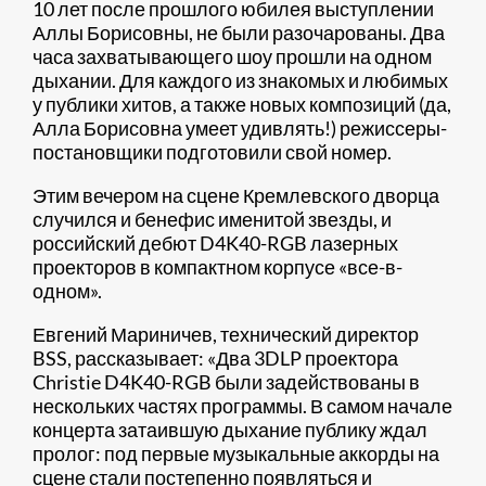
10 лет после прошлого юбилея выступлении
Аллы Борисовны, не были разочарованы. Два
часа захватывающего шоу прошли на одном
дыхании. Для каждого из знакомых и любимых
у публики хитов, а также новых композиций (да,
Алла Борисовна умеет удивлять!) режиссеры-
постановщики подготовили свой номер.
Этим вечером на сцене Кремлевского дворца
случился и бенефис именитой звезды, и
российский дебют D4K40-RGB лазерных
проекторов в компактном корпусе «все-в-
одном».
Евгений Мариничев, технический директор
BSS, рассказывает: «Два 3DLP проектора
Christie D4K40-RGB были задействованы в
нескольких частях программы. В самом начале
концерта затаившую дыхание публику ждал
пролог: под первые музыкальные аккорды на
сцене стали постепенно появляться и