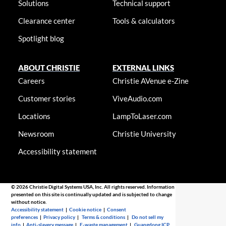
Solutions
Technical support
Clearance center
Tools & calculators
Spotlight blog
ABOUT CHRISTIE
EXTERNAL LINKS
Careers
Christie AVenue e-Zine
Customer stories
ViveAudio.com
Locations
LampToLaser.com
Newsroom
Christie University
Accessibility statement
© 2026 Christie Digital Systems USA, Inc. All rights reserved. Information
presented on this site is continually updated and is subjected to change
without notice.
Accessibility statement
|
Cookie notice
|
Consent
preferences
|
Privacy policy
|
Terms & conditions
|
Do not sell my
info
|
Anti-slavery message
|
E-waste management
|
Guangdong ICP