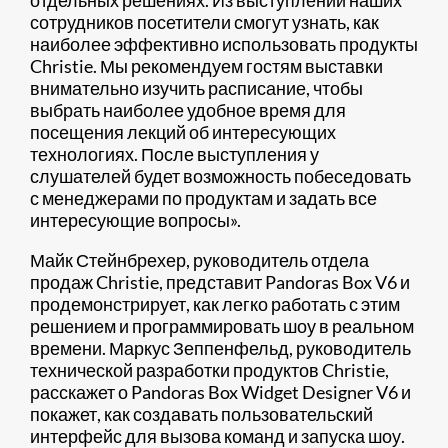
отдельных решениях. Из выступлений наших
сотрудников посетители смогут узнать, как
наиболее эффективно использовать продукты
Christie. Мы рекомендуем гостям выставки
внимательно изучить расписание, чтобы
выбрать наиболее удобное время для
посещения лекций об интересующих
технологиях. После выступления у
слушателей будет возможность побеседовать
с менеджерами по продуктам и задать все
интересующие вопросы».
Майк Стейнбрехер, руководитель отдела
продаж Christie, представит Pandoras Box V6 и
продемонстрирует, как легко работать с этим
решением и программировать шоу в реальном
времени. Маркус Зеппенфельд, руководитель
технической разработки продуктов Christie,
расскажет о Pandoras Box Widget Designer V6 и
покажет, как создавать пользовательский
интерфейс для вызова команд и запуска шоу.