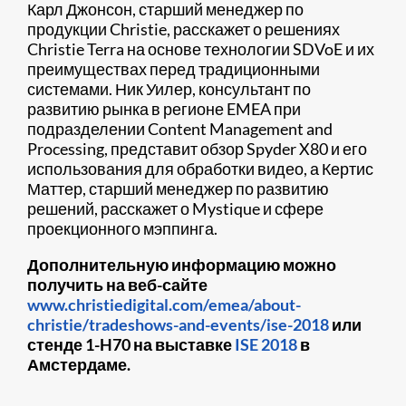
Карл Джонсон, старший менеджер по
продукции Christie, расскажет о решениях
Christie Terra на основе технологии SDVoE и их
преимуществах перед традиционными
системами. Ник Уилер, консультант по
развитию рынка в регионе EMEA при
подразделении Content Management and
Processing, представит обзор Spyder X80 и его
использования для обработки видео, а Кертис
Маттер, старший менеджер по развитию
решений, расскажет о Mystique и сфере
проекционного мэппинга.
Дополнительную информацию можно
получить на веб-сайте
www.christiedigital.com/emea/about-
christie/tradeshows-and-events/ise-2018
или
стенде 1-H70 на выставке
ISE 2018
в
Амстердаме.