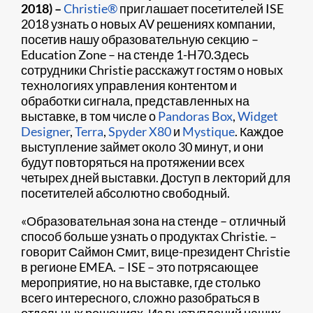
2018) –
Christie®
приглашает посетителей ISE
2018 узнать о новых AV решениях компании,
посетив нашу образовательную секцию –
Education Zone – на стенде 1-H70.Здесь
сотрудники Christie расскажут гостям о новых
технологиях управления контентом и
обработки сигнала, представленных на
выставке, в том числе о
Pandoras Box
,
Widget
Designer
,
Terra
,
Spyder X80
и
Mystique
. Каждое
выступление займет около 30 минут, и они
будут повторяться на протяжении всех
четырех дней выставки. Доступ в лекторий для
посетителей абсолютно свободный.
«Образовательная зона на стенде – отличный
способ больше узнать о продуктах Christie. –
говорит Саймон Смит, вице-президент Christie
в регионе EMEA. – ISE – это потрясающее
мероприятие, но на выставке, где столько
всего интересного, сложно разобраться в