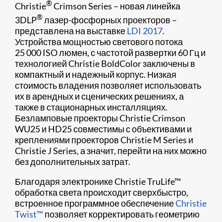
®
​​​Christie
Crimson Series – новая линейка
®
3DLP
лазер-фосфорных проекторов –
представлена на выставке
LDI 2017
.
Устройства мощностью светового потока
25 000 ISO люмен, с частотой развертки 60 Гц и
технологией Christie BoldColor заключены в
компактный и надежный корпус. Низкая
стоимость владения позволяет использовать
их в арендных и сценических решениях, а
также в стационарных инсталляциях.
Безламповые проекторы Christie Crimson
WU25 и HD25 совместимы с объективами и
креплениями проекторов Christie M Series и
Christie J Series, а значит, перейти на них можно
без дополнительных затрат.​
Благодаря электронике Christie TruLife™
обработка света происходит сверхбыстро,
встроенное программное обеспечение
Christie
Twist™
позволяет корректировать геометрию