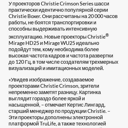
У проекторов Christie Crimson Series шасси
практически идентично популярной серии
Christie Boxer. Они рассчитаны на 20 000 часов
работы, не боятся транспортировки и
способны выдерживать интенсивную
®
эксплуатацию. Новые проекторы Christie
Mirage HD25 и Mirage WU25 идеально
подойдут тем, кому необходима более
высокая частота кадров и частота развертки
до 120 Гц, в том числе создателям трехмерных
визуализаций и имитационных моделей.
«Увидев изображение, создаваемое
проекторами Christie Crimson, зрители
непременно заметят разницу. Картинка
выглядит гораздо более яркой и
насыщенной, – отмечает Кертис Лингард,
старший менеджер по продукции Christie. –
Эти проекторы дополнены электронной
платформой TruLife, а также технологией