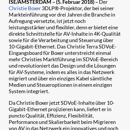
ISE/AMSTERDAM – (5. Februar 2018)
–
Der
Christie
Boxer
3DLP®-Projektor, der bei seiner
Markteinführung vor drei Jahren die Branche in
Aufregung versetzte, ist jetzt noch
leistungsstärker und flexibler, denn er bietet eine
direkte Schnittstelle für AV-Inhalte in 4K-Qualität
sowie für die Verarbeitung und Steuerung über
10-Gigabit-Ethernet. Das Christie Terra SDVoE-
Eingangsboard für Boxer unterstreicht einmal
mehr Christies Marktführung im SDVoE-Bereich
und revolutioniert das Design und die Lösungen
für AV-Systeme, indem es alles in das Netzwerk
migriert und über ein einziges Kabel sämtliche
Medien und Steueroptionen in einem einzigen
System integriert.
Da Christie Boxer jetzt SDVoE-Inhalte über 10-
Gigabit-Ethernet projizieren kann, liefert er in
puncto Qualität, Effizienz, Flexibilität,
Performance und Skalierbarkeit beim Migrieren
von AV in das Netzwerk ein innovatives und noch