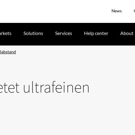
News
rkets
Solutions
Services
Help center
About
elabstand
et ultrafeinen