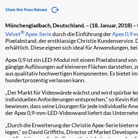
Share this Press Release
Mönchengladbach, Deutschland. – (18. Januar, 2018) –
®
Velvet
Apex-Serie
durch die Einführung der
Apex 0,9 
Pixelabstand, der erstklassige Christie Kundenservice. 
erhältlich. Diese eignen sich ideal für Anwendungen, be
Apex 0,9 ist ein LED-Modul mit einem Pixelabstand von
gängige Auflösungen auf kleineren Flächen darstellen, z
aus qualitativ hochwertigen Komponenten. Es bietet im 
hundertprozentig verlassen kann.
„Der Markt für Videowände wächst und wird spürbar ko
individuellen Anforderungen entsprechen," so Kevin Ke
bewiesen, dass seine Lösungen für jede individuelle An
der Apex 0,9-mm-LED-Videowand liefert das Unternehme
„Durch die Erweiterung der Christie Apex-Serie bieten
legen," so David Griffiths, Director of Market Develo