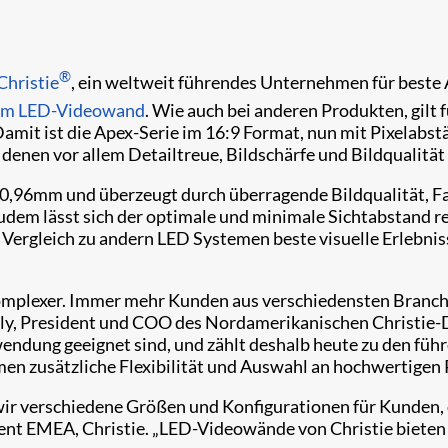
®
Christie
, ein weltweit führendes Unternehmen für beste 
mm LED-Videowand
. Wie auch bei anderen Produkten, gil
Damit ist die Apex-Serie im 16:9 Format, nun mit Pixelabs
i denen vor allem Detailtreue, Bildschärfe und Bildqualität
 0,96mm und überzeugt durch überragende Bildqualität, Fa
udem lässt sich der optimale und minimale Sichtabstand re
Vergleich zu andern LED Systemen beste visuelle Erlebniss
mplexer. Immer mehr Kunden aus verschiedensten Branchen
lly, President und COO des Nordamerikanischen Christie-D
wendung geeignet sind, und zählt deshalb heute zu den füh
n zusätzliche Flexibilität und Auswahl an hochwertigen 
 wir verschiedene Größen und Konfigurationen für Kunden,
pment EMEA, Christie. „LED-Videowände von Christie biet