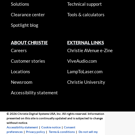
Solutions
Technical support
Clearance center
Tools & calculators
Spotlight blog
ABOUT CHRISTIE
EXTERNAL LINKS
Careers
Christie AVenue e-Zine
Customer stories
ViveAudio.com
Locations
LampToLaser.com
Newsroom
Christie University
Accessibility statement
© 2026 Christie Digital Systems USA, Inc. All rights reserved. Information
presented on this site is continually updated and is subjected to change
without notice.
Accessibility statement
|
Cookie notice
|
Consent
preferences
|
Privacy policy
|
Terms & conditions
|
Do not sell my