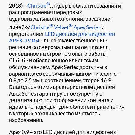
®
2018​) –
Christie
, лидер в области создания и
распространения передовых
аудиовизуальных технологий, расширяет
®
®
линейку
Christie
Velvet
Apex Series
и
представляет
LED дисплеи для видеостен
APEX 0,9 мм
– высококачественное LED
решение со сверхмалым шагом пикселя,
основанное на огромном опыте работы
Christie и обеспеченное клиентским
обслуживанием. Apex Series доступны в
вариантах со сверхмалым шагом пикселя от
0,9 до 2,5 мм и соотношением сторон 16:9.
Благодаря этим характеристикам дисплеи
Apex Series гарантируют безупречную
детализацию при отображении контента и
идеально подходят для областей применения,
в которых важны качество и четкость
изображения.
Apex 0,9 – это LED дисплей для видеостен с