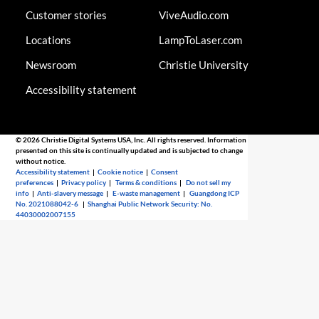
Customer stories
ViveAudio.com
Locations
LampToLaser.com
Newsroom
Christie University
Accessibility statement
© 2026 Christie Digital Systems USA, Inc. All rights reserved. Information
presented on this site is continually updated and is subjected to change
without notice.
Accessibility statement
|
Cookie notice
|
Consent
preferences
|
Privacy policy
|
Terms & conditions
|
Do not sell my
info
|
Anti-slavery message
|
E-waste management
|
Guangdong ICP
No. 2021088042-6
|
Shanghai Public Network Security: No.
44030002007155