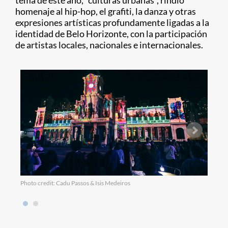
tema de este año, “culturas urbanas”, rindió
homenaje al hip-hop, el grafiti, la danza y otras
expresiones artísticas profundamente ligadas a la
identidad de Belo Horizonte, con la participación
de artistas locales, nacionales e internacionales.
Photo credit: Cadu Passos & Isis Medeiros
Photo