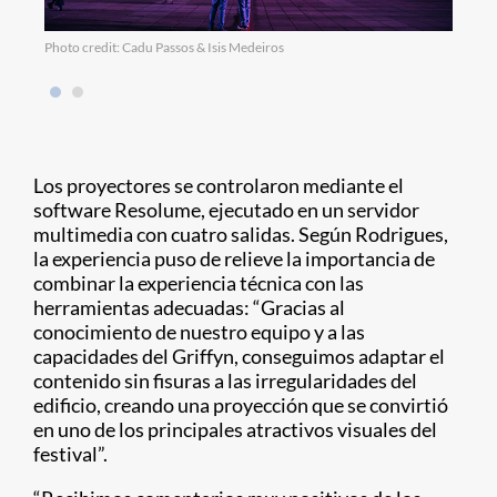
Photo credit: Cadu Passos & Isis Medeiros
Photo
Los proyectores se controlaron mediante el
software Resolume, ejecutado en un servidor
multimedia con cuatro salidas. Según Rodrigues,
la experiencia puso de relieve la importancia de
combinar la experiencia técnica con las
herramientas adecuadas: “Gracias al
conocimiento de nuestro equipo y a las
capacidades del Griffyn, conseguimos adaptar el
contenido sin fisuras a las irregularidades del
edificio, creando una proyección que se convirtió
en uno de los principales atractivos visuales del
festival”.