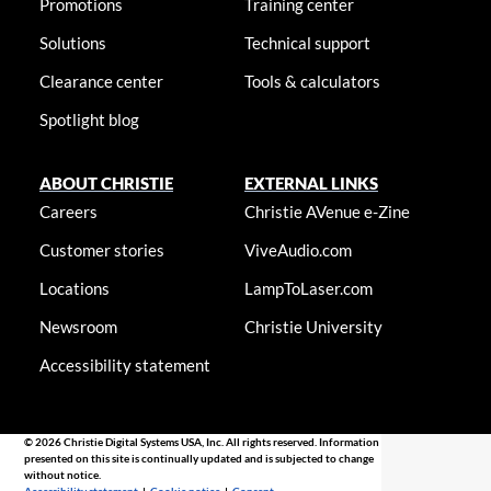
Promotions
Training center
Solutions
Technical support
Clearance center
Tools & calculators
Spotlight blog
ABOUT CHRISTIE
EXTERNAL LINKS
Careers
Christie AVenue e-Zine
Customer stories
ViveAudio.com
Locations
LampToLaser.com
Newsroom
Christie University
Accessibility statement
© 2026 Christie Digital Systems USA, Inc. All rights reserved. Information
presented on this site is continually updated and is subjected to change
without notice.