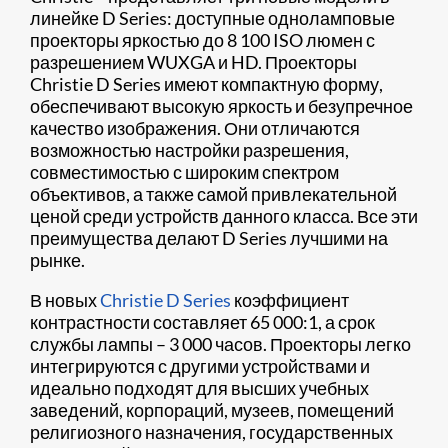
линейке D Series: доступные одноламповые
проекторы яркостью до 8 100 ISO люмен с
разрешением WUXGA и HD. Проекторы
Christie D Series имеют компактную форму,
обеспечивают высокую яркость и безупречное
качество изображения. Они отличаются
возможностью настройки разрешения,
совместимостью с широким спектром
объективов, а также самой привлекательной
ценой среди устройств данного класса. Все эти
преимущества делают D Series лучшими на
рынке.
В новых
Christie D Series
коэффициент
контрастности составляет 65 000:1, а срок
службы лампы – 3 000 часов. Проекторы легко
интегрируются с другими устройствами и
идеально подходят для высших учебных
заведений, корпораций, музеев, помещений
религиозного назначения, государственных