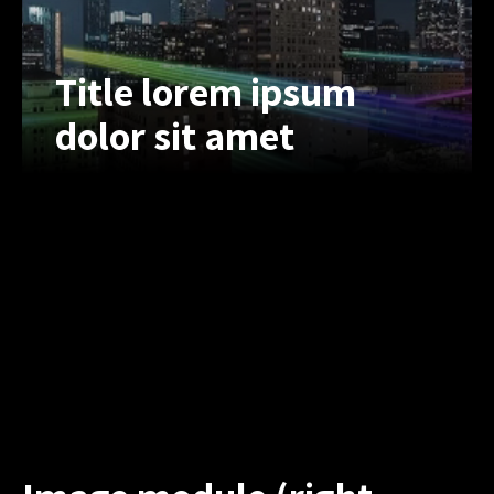
Title lorem ipsum
dolor sit amet
Title lorem ipsum
dolor sit amet
Lorem ipsum dolor sit amet, inert
consectetur adipiscing elit, sed do
eiusmod tempor. Lorem ipsum dolor
sit amet, inonsectet uriono adipiscing
elit, sed do eius.