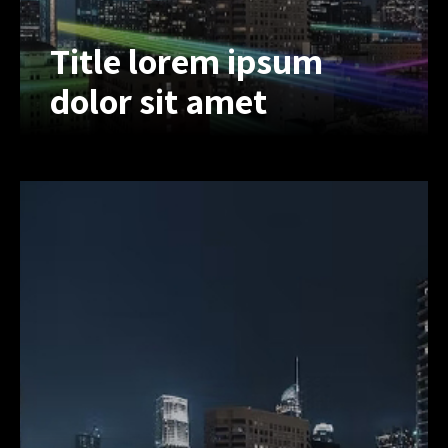
Title lorem ipsum
dolor sit amet
Title lorem ipsum
dolor sit amet
Lorem ipsum dolor sit amet, inert
consectetur adipiscing elit, sed do
eiusmod tempor. Lorem ipsum dolor
sit amet, inonsectet uriono adipiscing
elit, sed do eius.