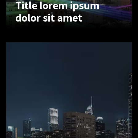
Title lorem ipsum
dolor sit amet
Title lorem ipsum
dolor sit amet
Lorem ipsum dolor sit amet, inert
consectetur adipiscing elit, sed do
eiusmod tempor. Lorem ipsum dolor
sit amet, inonsectet uriono adipiscing
elit, sed do eius.