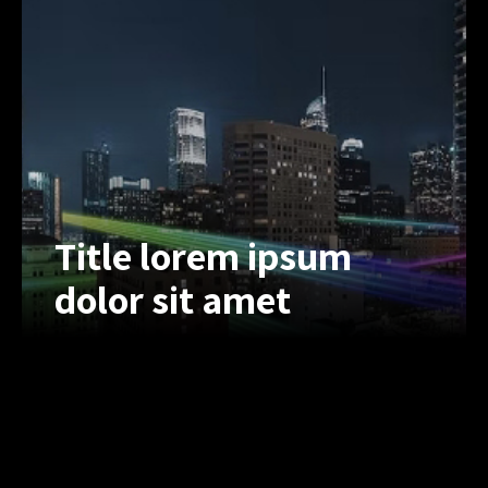
eiusmod tempor. Lorem ipsum dolor
sit amet, inonsectet uriono adipiscing
elit, sed do eius.
Title lorem ipsum
dolor sit amet
Title lorem ipsum
dolor sit amet
Lorem ipsum dolor sit amet, inert