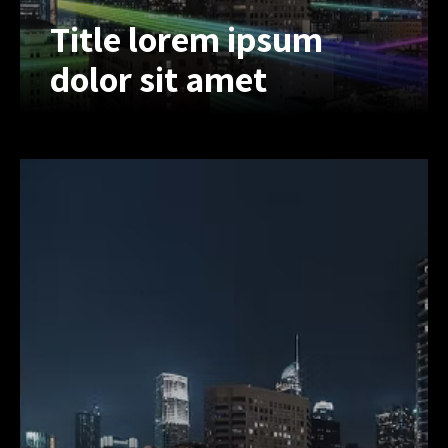
Title lorem ipsum
dolor sit amet
Title lorem ipsum
dolor sit amet
Lorem ipsum dolor sit amet, inert
consectetur adipiscing elit, sed do
eiusmod tempor. Lorem ipsum dolor
sit amet, inonsectet uriono adipiscing
elit, sed do eius.