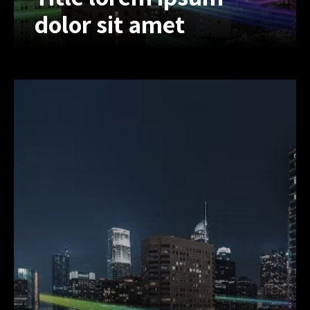
dolor sit amet
Title lorem ipsum
dolor sit amet
Lorem ipsum dolor sit amet, inert
consectetur adipiscing elit, sed do
eiusmod tempor. Lorem ipsum dolor
sit amet, inonsectet uriono adipiscing
elit, sed do eius.